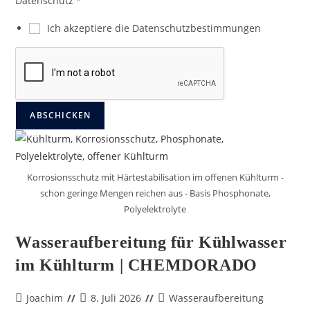
N
Datenschutz
*
a
Ich akzeptiere die Datenschutzbestimmungen
c
h
r
i
c
ABSCHICKEN
h
t
E
m
Korrosionsschutz mit Härtestabilisation im offenen Kühlturm -
a
schon geringe Mengen reichen aus - Basis Phosphonate,
i
Polyelektrolyte
l
Wasseraufbereitung für Kühlwasser
F
i
im Kühlturm | CHEMDORADO
r
m
Joachim
8. Juli 2026
Wasseraufbereitung