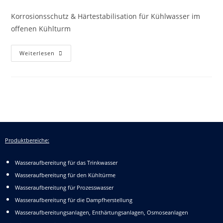
a
Korrosionsschutz & Härtestabilisation für Kühlwasser im
offenen Kühlturm
Weiterlesen
Produktbereiche:
Wasseraufbereitung für das Trinkwasser
Wasseraufbereitung für den Kühltürme
Wasseraufbereitung für Prozesswasser
Wasseraufbereitung für die Dampfherstellung
Wasseraufbereitungsanlagen, Enthärtungsanlagen, Osmoseanlagen