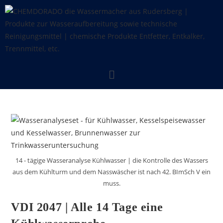
14 - tägige Wasseranalyse Kühlwasser | die Kontrolle des Wassers
aus dem Kühlturm und dem Nasswäscher ist nach 42. BImSch V ein
muss.
VDI 2047 | Alle 14 Tage eine