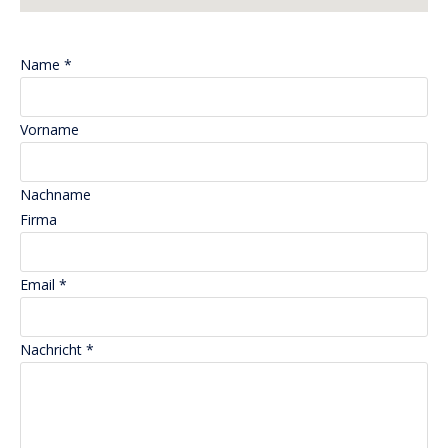
Name
*
Vorname
Nachname
E
Firma
m
a
Email
*
i
l
N
Nachricht
*
a
c
h
r