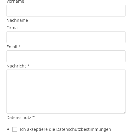
Vorname
Nachname
E
Firma
m
a
Email
*
i
l
F
Nachricht
*
i
r
m
a
N
a
m
Datenschutz
*
e
Ich akzeptiere die Datenschutzbestimmungen