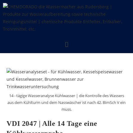
14 - tägige Wasseranalyse Kühlwasser | die Kontrolle des Wassers
aus dem Kühlturm und dem Nasswäscher ist nach 42. BImSch V ein
muss.
VDI 2047 | Alle 14 Tage eine