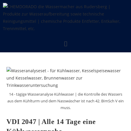
14 - tägige Wasseranalyse Kühlwasser | die Kontrolle des Wassers
aus dem Kühlturm und dem Nasswäscher ist nach 42. BImSch V ein
muss.
VDI 2047 | Alle 14 Tage eine