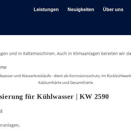
Leistungen
Neuigkeiten
Über uns
agen und in Kältemaschinen. Auch in Klimaanlagen bereiten wir d
hlwasser und Wasserkreisläufe - dient als Korrosionsschutz, im Rückkühlwe
Kalziumhärte und Gesamthärte
isierung für Kühlwasser | KW 2590
ng
eranlagen,