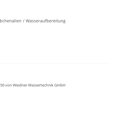
äbchenalien
/
Wasseraufbereitung
 3450 von Weidner Wassertechnik GmbH